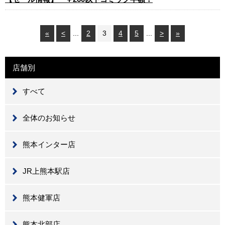
«
<
...
2
3
4
5
...
>
»
店舗別
すべて
全体のお知らせ
熊本インター店
JR上熊本駅店
熊本健軍店
熊本北部店