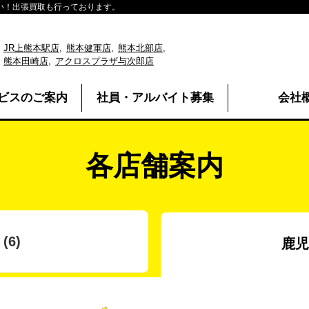
い！出張買取も行っております。
JR上熊本駅店
熊本健軍店
熊本北部店
熊本田崎店
アクロスプラザ与次郎店
ビスのご案内
社員・アルバイト募集
会社
各店舗案内
(6)
鹿児