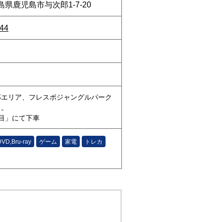
児島県鹿児島市与次郎1-7-20
944
）
郎エリア、フレスポジャングルパーク
り。
目」にて下車
DVD,Bru-ray
ゲーム
家電
トレカ