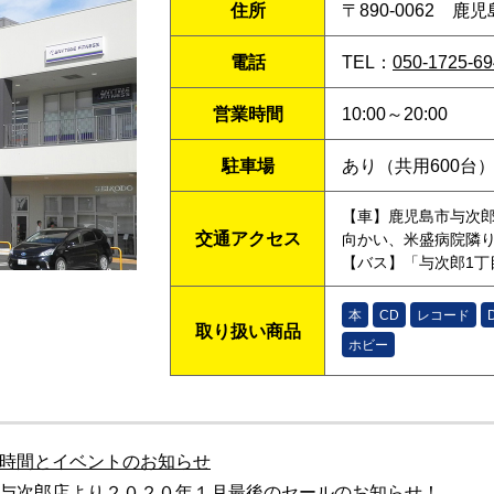
住所
〒890-0062 鹿
電話
TEL：
050-1725-6
営業時間
10:00～20:00
駐車場
あり（共用600台
【車】鹿児島市与次
交通アクセス
向かい、米盛病院隣
【バス】「与次郎1丁
本
CD
レコード
取り扱い商品
ホビー
時間とイベントのお知らせ
与次郎店より２０２０年１月最後のセールのお知らせ！